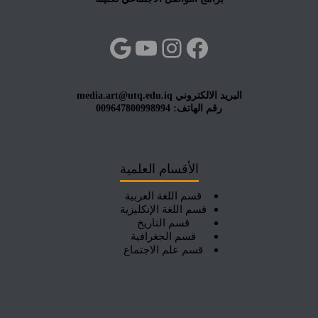
فيسبوك
إنستجرام
يوتيوب
جوجل
البريد الالكتروني media.art@utq.edu.iq
رقم الهاتف: 009647800998994
الأقسام العلمية
قسم اللغة العربية
قسم اللغة الإنكليزية
قسم التاريخ
قسم الجغرافية
قسم علم الاجتماع