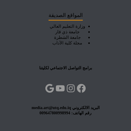
المواقع الصديقة
وزارة التعليم العالي
جامعة ذي قار
جامعة الشطرة
مجلة كلية الآداب
برامج التواصل الاجتماعي لكليتنا
فيسبوك
إنستجرام
يوتيوب
جوجل
البريد الالكتروني media.art@utq.edu.iq
رقم الهاتف: 009647800998994