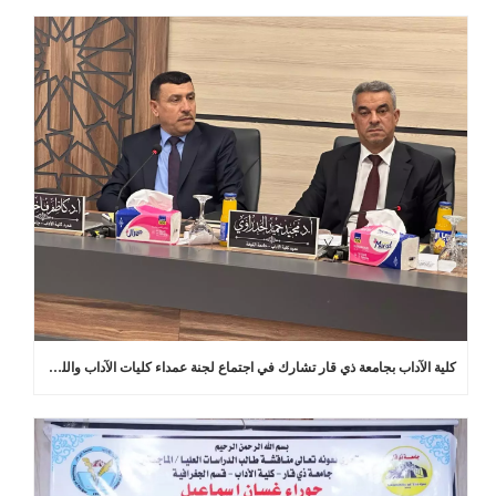
كلية الآداب بجامعة ذي قار تشارك في اجتماع لجنة عمداء كليات الآداب واللغات في العراق