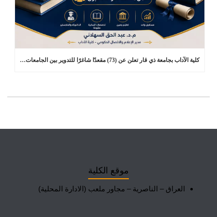
كلية الآداب بجامعة ذي قار تعلن عن (73) مقعدًا شاغرًا للتدوير بين الجامعات في برامج الدراسات العليا
موقع الكلية
العراق – الناصرية – مجاور ملعب (الادارة المحلية)