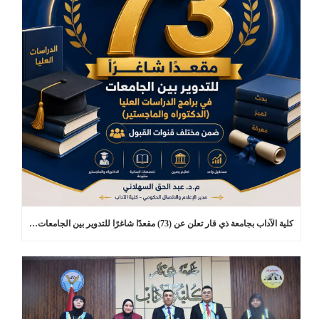
كلية الآداب بجامعة ذي قار تعلن عن (73) مقعدًا شاغرًا للتدوير بين الجامعات في برامج الدراسات العليا