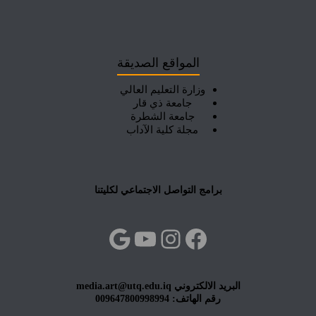
المواقع الصديقة
وزارة التعليم العالي
جامعة ذي قار
جامعة الشطرة
مجلة كلية الآداب
برامج التواصل الاجتماعي لكليتنا
فيسبوك
إنستجرام
يوتيوب
جوجل
البريد الالكتروني media.art@utq.edu.iq
رقم الهاتف: 009647800998994