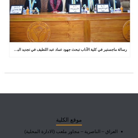
رسالة ماجستير في كلية الآداب تبحث جهود عماد عبد اللطيف في تجديد البلاغة العربية
موقع الكلية
العراق – الناصرية – مجاور ملعب (الادارة المحلية)