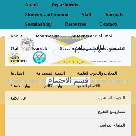
About
Departments
Students and Alumni
Staff
Journals
قسم علم الاجتماع
Sustainablity
Resources
Contacts
About
Departments
Students and Alumni
Staff
Journals
Sustainablity
Resources
Contacts
المجلات والبحوث العلمية
التنمية المستدامة
اتصل بنا
قسم الاجتماع
الاقسام العلمية
بوابة الطالب
بوابة الاستاذ
عن الكلية
البحوث المنشورة
مشاريـــع التخرج
المنهاج الدراسي