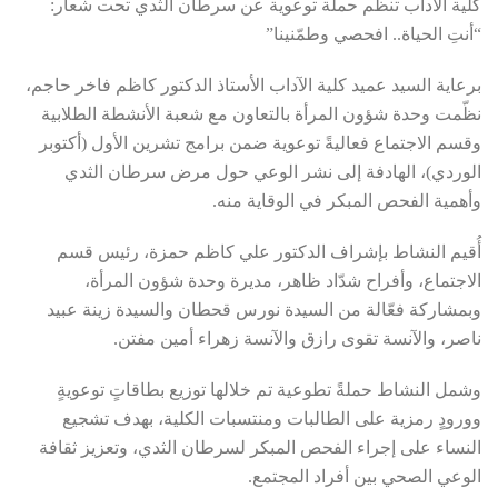
كلية
الآداب تنظم حملة توعوية عن سرطان الثدي تحت شعار:
“أنتِ الحياة.. افحصي وطمّنينا”
برعاية السيد عميد كلية الآداب الأستاذ الدكتور
كاظم فاخر حاجم
،
نظّمت
وحدة شؤون المرأة
بالتعاون مع
شعبة الأنشطة الطلابية
و
قسم الاجتماع
فعاليةً توعوية ضمن برامج
تشرين الأول (أكتوبر
الوردي)
، الهادفة إلى نشر الوعي حول
مرض سرطان الثدي
وأهمية
الفحص المبكر
في الوقاية منه.
أُقيم النشاط بإشراف
الدكتور علي كاظم حمزة
، رئيس قسم
الاجتماع، و
أفراح شدّاد ظاهر
، مديرة وحدة شؤون المرأة،
وبمشاركة فعّالة من
السيدة نورس قحطان
و
السيدة زينة عبيد
ناصر
، و
الآنسة تقوى رازق
و
الآنسة زهراء أمين مفتن
.
وشمل النشاط
حملةً تطوعية
تم خلالها
توزيع بطاقاتٍ توعويةٍ
وورودٍ رمزية
على الطالبات ومنتسبات الكلية، بهدف تشجيع
النساء على إجراء
الفحص المبكر لسرطان الثدي
، وتعزيز ثقافة
الوعي الصحي بين أفراد المجتمع.