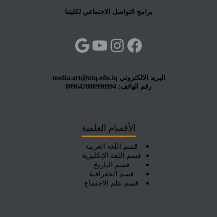
برامج التواصل الاجتماعي لكليتنا
فيسبوك
إنستجرام
يوتيوب
جوجل
البريد الالكتروني media.art@utq.edu.iq
رقم الهاتف: 009647800998994
الأقسام العلمية
قسم اللغة العربية
قسم اللغة الإنكليزية
قسم التاريخ
قسم الجغرافية
قسم علم الاجتماع