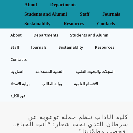
About
Departments
Students and Alumni
Staff
Journals
Sustainablity
Resources
Contacts
About
Departments
Students and Alumni
Staff
Journals
Sustainablity
Resources
Contacts
المجلات والبحوث العلمية
التنمية المستدامة
اتصل بنا
الاقسام العلمية
بوابة الطالب
بوابة الاستاذ
عن الكلية
كلية الآداب تنظم حملة توعوية عن
سرطان الثدي تحت شعار: “أنتِ الحياة..
افحصي وطمّنينا”