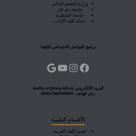
وزارة التعليم العالي
جامعة ذي قار
جامعة الشطرة
مجلة كلية الآداب
برامج التواصل الاجتماعي لكليتنا
فيسبوك
إنستجرام
يوتيوب
جوجل
البريد الالكتروني media.art@utq.edu.iq
رقم الهاتف: 009647800998994
الأقسام العلمية
قسم اللغة العربية