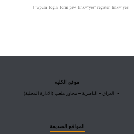
[wpum_login_form psw_link=”yes” register_link=”yes”]
موقع الكلية
العراق – الناصرية – مجاور ملعب (الادارة المحلية)
المواقع الصديقة