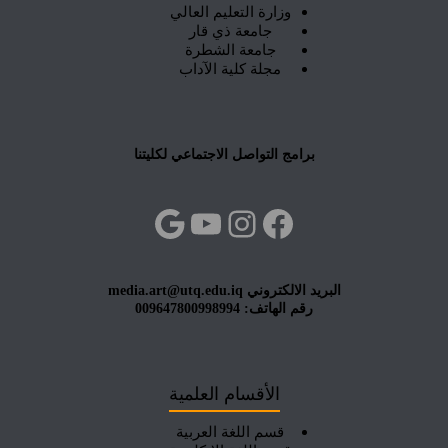
وزارة التعليم العالي
جامعة ذي قار
جامعة الشطرة
مجلة كلية الآداب
برامج التواصل الاجتماعي لكليتنا
فيسبوك
إنستجرام
يوتيوب
جوجل
البريد الالكتروني media.art@utq.edu.iq
رقم الهاتف: 009647800998994
الأقسام العلمية
قسم اللغة العربية