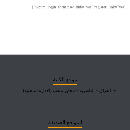
[wpum_login_form psw_link=”yes” register_link=”yes”]
موقع الكلية
العراق – الناصرية – مجاور ملعب (الادارة المحلية)
المواقع الصديقة