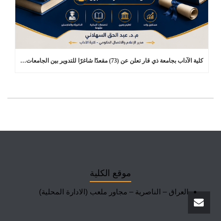
كلية الآداب بجامعة ذي قار تعلن عن (73) مقعدًا شاغرًا للتدوير بين الجامعات في برامج الدراسات العليا
موقع الكلية
العراق – الناصرية – مجاور ملعب (الادارة المحلية)