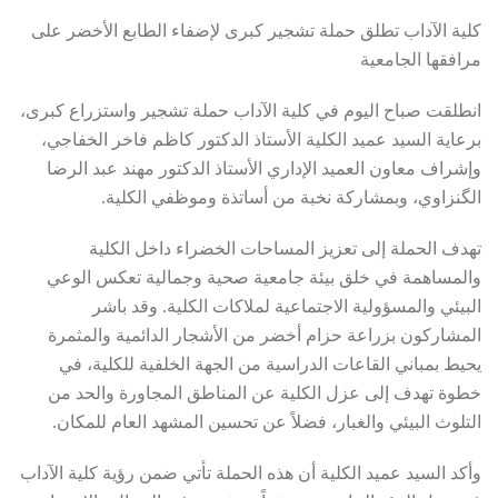
كلية
الآداب تطلق حملة تشجير كبرى لإضفاء الطابع الأخضر على
مرافقها الجامعية
انطلقت صباح اليوم في
كلية الآداب
حملة تشجير واستزراع كبرى،
برعاية السيد
عميد الكلية الأستاذ الدكتور كاظم فاخر الخفاجي
،
وإشراف
معاون العميد الإداري الأستاذ الدكتور مهند عبد الرضا
الگنزاوي
، وبمشاركة نخبة من أساتذة وموظفي الكلية.
تهدف الحملة إلى
تعزيز المساحات الخضراء داخل الكلية
والمساهمة في
خلق بيئة جامعية صحية وجمالية
تعكس الوعي
البيئي والمسؤولية الاجتماعية لملاكات الكلية. وقد باشر
المشاركون
بزراعة حزام أخضر من الأشجار الدائمية والمثمرة
يحيط بمباني القاعات الدراسية من الجهة الخلفية للكلية، في
خطوة تهدف إلى
عزل الكلية عن المناطق المجاورة
والحد من
التلوث البيئي والغبار، فضلاً عن تحسين المشهد العام للمكان.
وأكد السيد عميد الكلية أن هذه الحملة تأتي ضمن
رؤية كلية الآداب