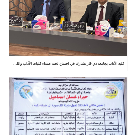
كلية الآداب بجامعة ذي قار تشارك في اجتماع لجنة عمداء كليات الآداب واللغات في العراق