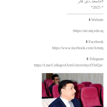
#جامعة_ذي_قار
* 2025*
—————————–
‏ https://t.me/CollegeofArtsUniversityofThiQar