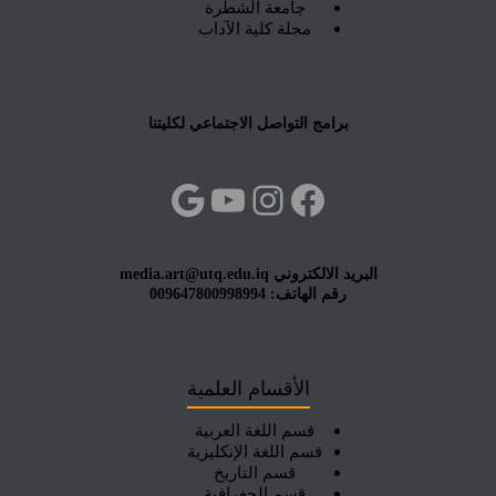
جامعة الشطرة
مجلة كلية الآداب
برامج التواصل الاجتماعي لكليتنا
فيسبوك
إنستجرام
يوتيوب
جوجل
البريد الالكتروني media.art@utq.edu.iq
رقم الهاتف: 009647800998994
الأقسام العلمية
قسم اللغة العربية
قسم اللغة الإنكليزية
قسم التاريخ
قسم الجغرافية