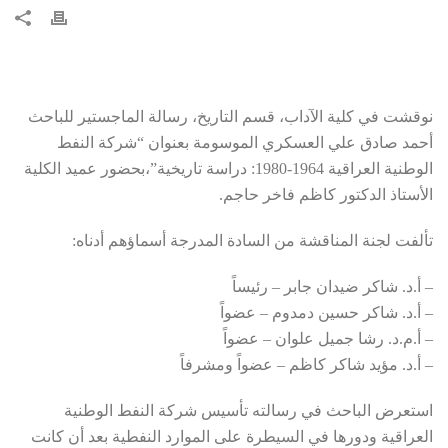
نوقشت في كلية الآداب، قسم التاريخ، رسالة الماجستير للباحث
أحمد صادق علي العسكري الموسومة بعنوان “شركة النفط
الوطنية العراقية 1964-1980: دراسة تاريخية”،بحضور عميد الكلية
الأستاذ الدكتور كاظم فاخر حاجم.
تألفت لجنة المناقشة من السادة المدرجة أسماؤهم أدناه:
– أ.د. شاكر ضيدان جابر – رئيساً
– أ.د. شاكر حسين دمدوم – عضواً
– أ.م.د. رشا جميل علوان – عضواً
– أ.د. مؤيد شاكر كاظم – عضواً ومشرفاً
استعرض الباحث في رسالته تأسيس شركة النفط الوطنية
العراقية ودورها في السيطرة على الموارد النفطية بعد أن كانت