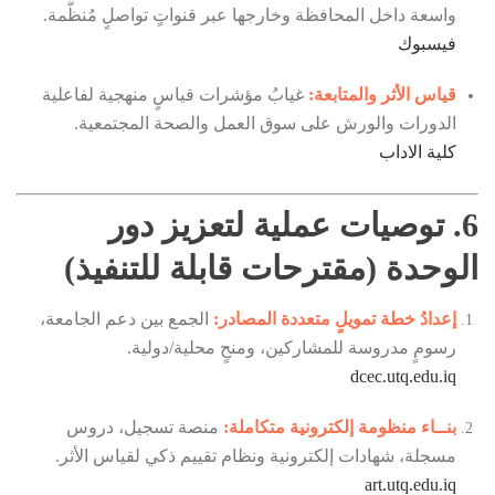
واسعة داخل المحافظة وخارجها عبر قنواتٍ تواصلٍ مُنظَّمة.
فيسبوك
قياس الأثر والمتابعة:
غيابُ مؤشرات قياسٍ منهجية لفاعلية
الدورات والورش على سوق العمل والصحة المجتمعية.
كلية الاداب
6. توصيات عملية لتعزيز دور
الوحدة (مقترحات قابلة للتنفيذ)
إعدادُ خطة تمويلٍ متعددة المصادر:
الجمع بين دعم الجامعة،
رسومٍ مدروسة للمشاركين، ومنحٍ محلية/دولية.
dcec.utq.edu.iq
بنــاء منظومة إلكترونية متكاملة:
منصة تسجيل، دروس
مسجلة، شهادات إلكترونية ونظام تقييم ذكي لقياس الأثر.
art.utq.edu.iq