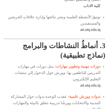
كلية الاداب
توثيقُ الأنشطةِ العلمية ونشر نتائجها وإدارة علاقاتِ الخريجين
والمستفيدين.
art.utq.edu.iq
3. أنماطُ النشاطات والبرامج
(نماذج تطبيقية)
دورات مهنية وتطوير مهارات:
مثل دورات في مهارات
التدريس للناطقين بها، وورش حول الدخول إلى منصات
التعليم الإلكتروني.
art.utq.edu.iq
ندوات وورش علمية:
عقدت الوحدة ندوات حول المشاركة
المدنية والانتخابات وورشًا تدريبية تتعلق بالبيئة والمهارات