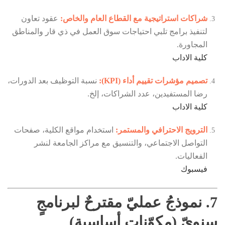
شراكات استراتيجية مع القطاع العام والخاص:
عقود تعاون
لتنفيذ برامج تلبي احتياجات سوق العمل في ذي قار والمناطق
المجاورة.
كلية الاداب
تصميم مؤشرات تقييم أداء (KPI):
نسبة التوظيف بعد الدورات،
رضا المستفيدين، عدد الشراكات، إلخ.
كلية الاداب
الترويج الاحترافي والمستمر:
استخدام مواقع الكلية، صفحات
التواصل الاجتماعي، والتنسيق مع مراكز الجامعة لنشر
الفعاليات.
فيسبوك
7. نموذجُ عمليّ مقترحٌ لبرنامجٍ
سنويّ (مكوّنات أساسية)