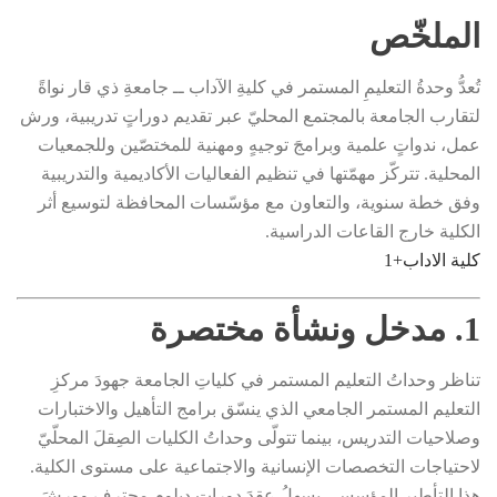
الملخّص
تُعدُّ وحدةُ التعليمِ المستمر في كليةِ الآداب ــ جامعةِ ذي قار نواةً
لتقارب الجامعة بالمجتمع المحليّ عبر تقديم دوراتٍ تدريبية، ورش
عمل، ندواتٍ علمية وبرامجَ توجيهٍ ومهنية للمختصّين وللجمعيات
المحلية. تتركّز مهمّتها في تنظيم الفعاليات الأكاديمية والتدريبية
وفق خطة سنوية، والتعاون مع مؤسّسات المحافظة لتوسيع أثر
الكلية خارج القاعات الدراسية.
كلية الاداب
+1
1. مدخل ونشأة مختصرة
تناظر وحداتُ التعليم المستمر في كلياتِ الجامعة جهودَ مركزِ
التعليم المستمر الجامعي الذي ينسّق برامج التأهيل والاختبارات
وصلاحيات التدريس، بينما تتولّى وحداتُ الكليات الصِقلَ المحلّيّ
لاحتياجات التخصصات الإنسانية والاجتماعية على مستوى الكلية.
هذا التأطير المؤسسي يسهلُ عقدَ دوراتِ دبلومٍ محترفٍ وورشَ