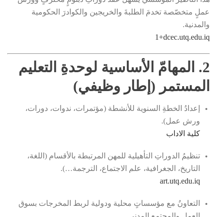
عملٍ متخصّصة تخدمَ الطلبةَ والخريجين والكوادرَ الحكومية
والمدنية.
+1
dcec.utq.edu.iq
2. المهامّ الأساسية لوحدةِ التعليم
المستمر (إطار وظيفي)
إعدادُ الخطةِ السنوية للأنشطة (مؤتمرات، ندوات، دورات،
ورش عمل).
كلية الاداب
تنظيمُ الدوراتِ التأهيلية للمهن المرتبطة بالأقسام (اللغة،
التاريخ، الجغرافية، علم الاجتماع، الترجمة…).
art.utq.edu.iq
التعاونُ مع مؤسساتٍ محلية ودولية لربط المخرجات بسوق
العمل والمجتمع المدني.