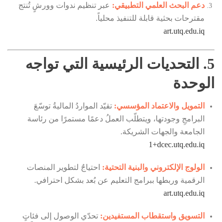
دعم البحث العلمي التطبيقي:
عبر تنظيم ندوات وورشٍ تُنتج
مقترحات بحثية قابلة للتنفيذ محلياً.
art.utq.edu.iq
5. التحديات الرئيسية التي تواجه
الوحدة
التمويل والاعتماد المؤسسي:
تقيّد المواردُ الماليةُ توسّعَ
البرامجِ وجودتها، ويتطلّب العملُ دعمًا مستمرًا من رئاسة
الجامعة والجهات الشريكة.
+1
dcec.utq.edu.iq
الولوج الإلكتروني والبنية التحتية:
احتياجٌ لتطوير المنصات
الرقمية وربطها ببرامج التعليم عن بُعد بشكل احترافي.
art.utq.edu.iq
التسويق واستقطاب المستفيدين:
تحدّي الوصول إلى فئاتٍ