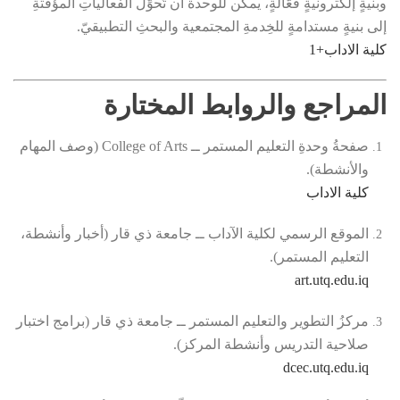
وبنيةٍ إلكترونيةٍ فعّالةٍ، يمكن للوحدة أن تُحوِّلَ الفعالياتِ المؤقتةِ
إلى بنيةٍ مستدامةٍ للخِدمةِ المجتمعية والبحثِ التطبيقيّ.
كلية الاداب
+1
المراجع والروابط المختارة
صفحةُ وحدةِ التعليم المستمر ــ College of Arts (وصف المهام
والأنشطة).
كلية الاداب
الموقع الرسمي لكلية الآداب ــ جامعة ذي قار (أخبار وأنشطة،
التعليم المستمر).
art.utq.edu.iq
مركزُ التطوير والتعليم المستمر ــ جامعة ذي قار (برامج اختبار
صلاحية التدريس وأنشطة المركز).
dcec.utq.edu.iq