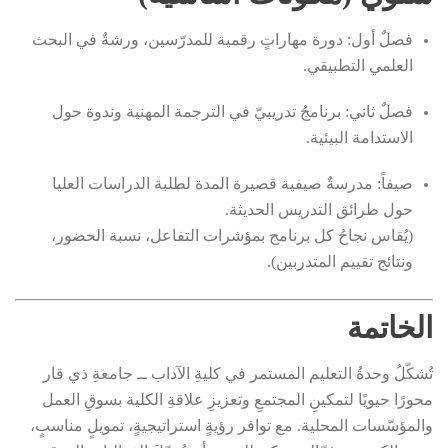
فصلٌ أول: دورة مهاراتٍ رقمية للمدرّسين، ورشةٌ في البحث
العلمي التطبيقي.
فصلٌ ثاني: برنامجُ تدريبيّ في الترجمة المهنية وندوة حول
الاستدامة البيئية.
صيفاً: مدرسةٌ صيفية قصيرة المدة لطلبة الدراسات العليا
حول طرائق التدريس الحديثة.
(يُقاس نجاحُ كل برنامج بمؤشرات التفاعل، نسبة الحضور،
ونتائج تقييم المتدربين).
الخاتمة
تُشكّلُ وحدةُ التعليم المستمر في كليةِ الآداب ــ جامعةِ ذي قار
محورًا حيويًا لتمكينِ المجتمعِ وتعزيزِ علاقةِ الكلية بسوقِ العمل
والمؤسّسات المحلية. مع توافر رؤيةٍ استراتيجيةٍ، تمويلٍ مناسبٍ،