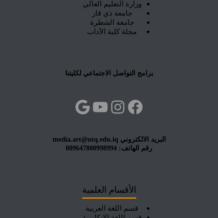
وزارة التعليم العالي
جامعة ذي قار
جامعة الشطرة
مجلة كلية الآداب
برامج التواصل الاجتماعي لكليتنا
فيسبوك
إنستجرام
يوتيوب
جوجل
البريد الالكتروني media.art@utq.edu.iq
رقم الهاتف: 009647800998994
الأقسام العلمية
قسم اللغة العربية
قسم اللغة الإنكليزية