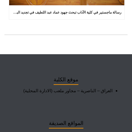
رسالة ماجستير في كلية الآداب تبحث جهود عماد عبد اللطيف في تجديد البلاغة العربية
موقع الكلية
العراق – الناصرية – مجاور ملعب (الادارة المحلية)
المواقع الصديقة