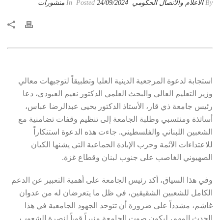
By
الاعلام والاتصال الحكومي
Posted
24/09/2024
In
منشورات
استجابة لدعوة المرجعية الدينية العليا وتطبيقاً لتوجيهات معالي
وزير التعليم العالي والبحث العلمي الدكتور نعيم العبودي، دعا
رئيس جامعة ذي قار، الأستاذ الدكتور يحيى عبدالرضا عباس،
أساتذة ومنتسبي وطلبة الجامعة إلى تنظيم وقفات تضامنية مع
الشعبين اللبناني والفلسطيني. جاءت هذه الدعوة استنكاراً
للاعتداءات الآثمة وحرب الإبادة الجماعية التي يشنها الكيان
الصهيوني الغاصب على جنوب لبنان وقطاع غزة.
وفي هذا السياق، أكد رئيس الجامعة على أهمية التعبير عن الدعم
الكامل للشعبين الشقيقين، في ظل ما يتعرضان له من عدوان
غاشم، مشدداً على ضرورة أن تتوحد الجهود الجامعية في هذا
الحدث المهم، ليكون صوت الجامعة منبراً قوياً لنصرة الشعوب