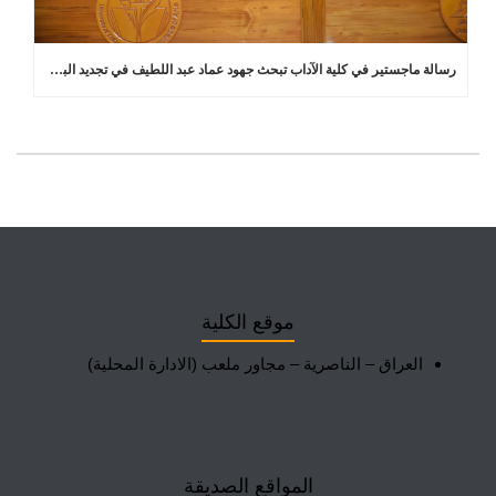
رسالة ماجستير في كلية الآداب تبحث جهود عماد عبد اللطيف في تجديد البلاغة العربية
موقع الكلية
العراق – الناصرية – مجاور ملعب (الادارة المحلية)
المواقع الصديقة