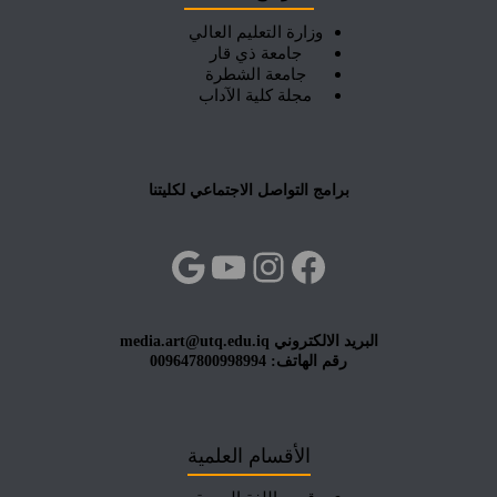
وزارة التعليم العالي
جامعة ذي قار
جامعة الشطرة
مجلة كلية الآداب
برامج التواصل الاجتماعي لكليتنا
فيسبوك
إنستجرام
يوتيوب
جوجل
البريد الالكتروني media.art@utq.edu.iq
رقم الهاتف: 009647800998994
الأقسام العلمية