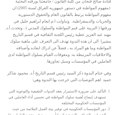
قتادة صالح فنجان من كلية القانون / جامعتنا بورقته البحثية
(مفهوم المواطنة في دستور جمهوريه العراق لسنة 2005) ان
مفهوم المواطنة يرتبط بالقانون العام والحقوق الدستورية
والحريات والديمقراطية. وتناولت ا.م انعام ابراهيم خليل في
ورقتها ( التربية على قيم المواطنة والسلوك المدني ) . وتحدث أ.د.
مهند عبد العزيز عطية رئيس اللجنة الثقافية في قسم التاريخ
مشيرا الى ان هذه الندوة تهدف الى التعرف على ماهية سلوك
المواطنة وما هو المراد به ، فضلاّ عن ادراك ابعاده وأصنافه
والاخلاقيات المرتبطة به. ومعوقات القيام بسلوك المواطنة لدى
العاملين في المؤسسات وسبل تجاوزها.
وفي ختام الندوة ذكر السيد رئيس قسم التاريخ أ.د. محمود شاكر
حميد اهم التوصيات التي خرجت بها الندوة وهي:
التأكيد على ضرورة الاستمرار بعقد الندوات التثقيفية والتوعوية التي
تستهدف إيضاح أهمية سلوك المواطنة في تحسين أداء العاملين في
المؤسسات الحكومية المختلفة.
دور المؤسسات الحكومية في توفير بيئة العمل الملائمة من حيث
الخدمات والحوافز والتشجيع كونها أمور مهمة في تحفيز العاملين على