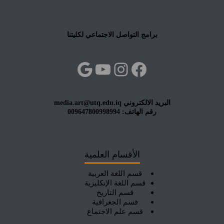
برامج التواصل الاجتماعي لكليتنا
فيسبوك
إنستجرام
يوتيوب
جوجل
البريد الالكتروني media.art@utq.edu.iq
رقم الهاتف: 009647800998994
الأقسام العلمية
قسم اللغة العربية
قسم اللغة الإنكليزية
قسم التاريخ
قسم الجغرافية
قسم علم الاجتماع