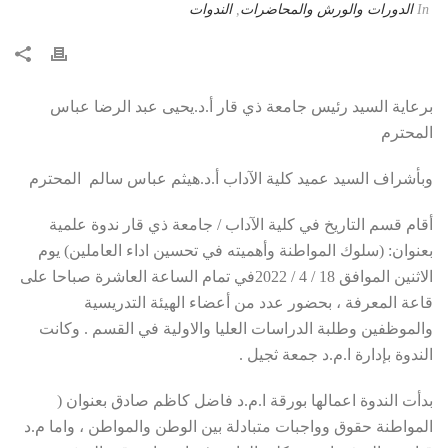
In
الدورات والورش والمحاضرات
,
الندوات
برعاية السيد رئيس جامعة ذي قار أ.د.يحيى عبد الرضا عباس
المحترم
وبأشراف السيد عميد كلية الآداب أ.د.هيثم عباس سالم المحترم
أقام قسم التاريخ في كلية الآداب / جامعة ذي قار ندوة علمية
بعنوان: (سلوك المواطنة وأهميته في تحسين اداء العاملين) يوم
الاثنين الموافق 18 / 4 / 2022في تمام الساعة العاشرة صباحا على
قاعة المعرفة ، بحضور عدد من أعضاء الهيئة التدريسية
والموظفين وطلبة الدراسات العليا والاولية في القسم . وكانت
الندوة بإدارة ا.م.د جمعة ثجيل .
بدأت الندوة اعمالها بورقة ا.م.د فاضل كاظم صادق بعنوان (
المواطنة حقوق وواجبات متبادلة بين الوطن والمواطن ، واما م.د