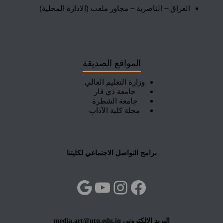
العراق – الناصرية – مجاور ملعب (الادارة المحلية)
المواقع الصديقة
وزارة التعليم العالي
جامعة ذي قار
جامعة الشطرة
مجلة كلية الآداب
برامج التواصل الاجتماعي لكليتنا
فيسبوك
إنستجرام
يوتيوب
جوجل
البريد الالكتروني media.art@utq.edu.iq