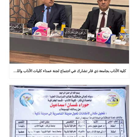
كلية الآداب بجامعة ذي قار تشارك في اجتماع لجنة عمداء كليات الآداب واللغات في العراق