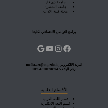
جامعة ذي قار
جامعة الشطرة
مجلة كلية الآداب
برامج التواصل الاجتماعي لكليتنا
فيسبوك
إنستجرام
يوتيوب
جوجل
البريد الالكتروني media.art@utq.edu.iq
رقم الهاتف: 009647800998994
الأقسام العلمية
قسم اللغة العربية
قسم اللغة الإنكليزية
قسم التاريخ