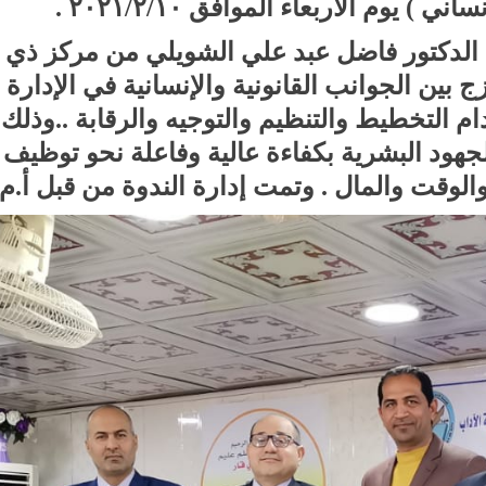
) يوم الأربعاء الموافق ٢٠٢١/٢/١٠ .
كتور فاضل عبد علي الشويلي من مركز ذي قار 
مزج بين الجوانب القانونية والإنسانية في الإدارة
م التخطيط والتنظيم والتوجيه والرقابة ..وذل
جهود البشرية بكفاءة عالية وفاعلة نحو توظيف 
الوقت والمال . وتمت إدارة الندوة من قبل أ.م