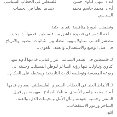
أ.م.د. سهى كناوي حسن فلسطين في الخطاب السياسي
أ.م.د. محمد جاسم محمد الانماط العليا في الخطاب
السياسي
وتضمنت الدورة مناقشة النقاط الاتية :
1. لغة الشعر في قصيدة عاشق من فلسطين، قدمها أ.د. مجيد
مطشر العامر، متناولا بنيوية التضاد بين الثنائيات النصية، والانزياح
في أصل الوضع والاستعمال، والعنف اللغوي ..
2. فلسطين في الشعر السياسي لنزار قباني، قدمتها أ.م.د سهى
كناوي وتناولت فيها رؤية الشاعر للوطن المستلب وحنينه إلى
ربوعه المقدسة وتوظيفه للأرث التاريخية وسخطه على الحكام ..
3. الأنماط العليا في الخطاب الشعري الفلسطيني المقاوم قدمها
أ.م.د. محمد جاسم الأسدي، متناولا النماذج المهيمنة من قبيل
المنفى وحتمية العودة، ومآل الأمل ومخيمات الذل، والعنف
الساخر ورموز الاستقطاب..
انتهى..