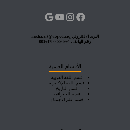
فيسبوك
إنستجرام
يوتيوب
جوجل
البريد الالكتروني media.art@utq.edu.iq
رقم الهاتف: 009647800998994
الأقسام العلمية
قسم اللغة العربية
قسم اللغة الإنكليزية
قسم التاريخ
قسم الجغرافية
قسم علم الاجتماع