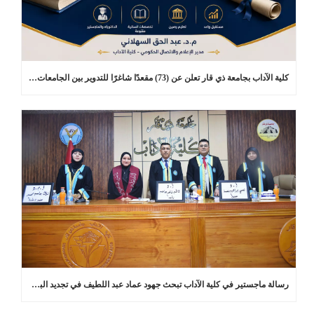
كلية الآداب بجامعة ذي قار تعلن عن (73) مقعدًا شاغرًا للتدوير بين الجامعات في برامج الدراسات العليا
رسالة ماجستير في كلية الآداب تبحث جهود عماد عبد اللطيف في تجديد البلاغة العربية