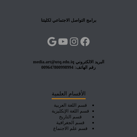
برامج التواصل الاجتماعي لكليتنا
فيسبوك
إنستجرام
يوتيوب
جوجل
البريد الالكتروني media.art@utq.edu.iq
رقم الهاتف: 009647800998994
الأقسام العلمية
قسم اللغة العربية
قسم اللغة الإنكليزية
قسم التاريخ
قسم الجغرافية
قسم علم الاجتماع