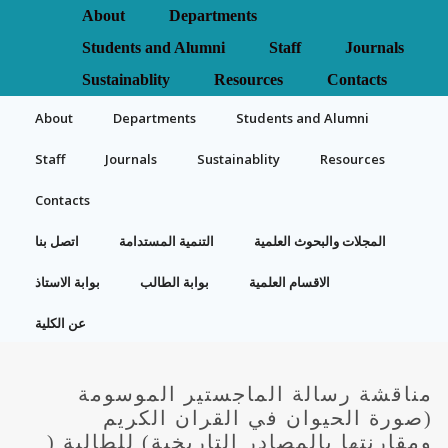
About
Departments
Students and Alumni
Staff
Journals
Sustainablity
Resources
Contacts
About
Departments
Students and Alumni
Staff
Journals
Sustainablity
Resources
Contacts
المجلات والبحوث العلمية
التنمية المستدامة
اتصل بنا
الاقسام العلمية
بوابة الطالب
بوابة الاستاذ
عن الكلية
مناقشة رسالة الماجستير الموسومة
(صورة الحيوان في القران الكريم
ومقارنتها بالمصادر التاريخية) للطالبة (