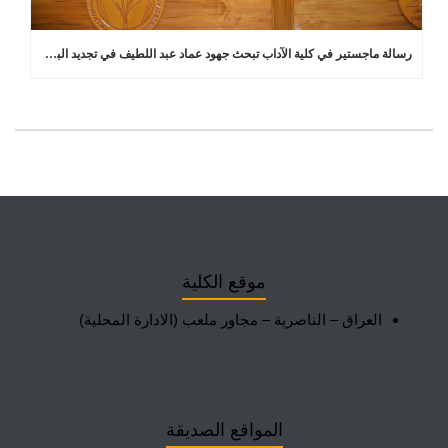
رسالة ماجستير في كلية الآداب تبحث جهود عماد عبد اللطيف في تجديد البلاغة العربية
موقع الكلية
العراق – الناصرية – مجاور ملعب (الادارة المحلية)
المواقع الصديقة