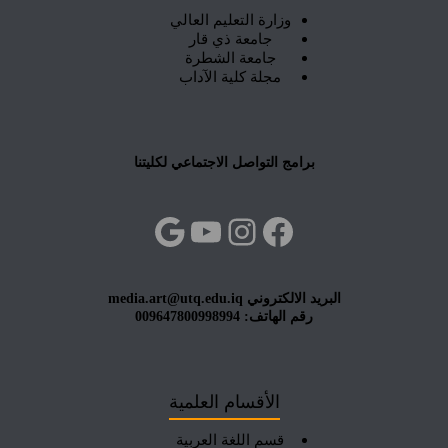
وزارة التعليم العالي
جامعة ذي قار
جامعة الشطرة
مجلة كلية الآداب
برامج التواصل الاجتماعي لكليتنا
فيسبوك
إنستجرام
يوتيوب
جوجل
البريد الالكتروني media.art@utq.edu.iq
رقم الهاتف: 009647800998994
الأقسام العلمية
قسم اللغة العربية