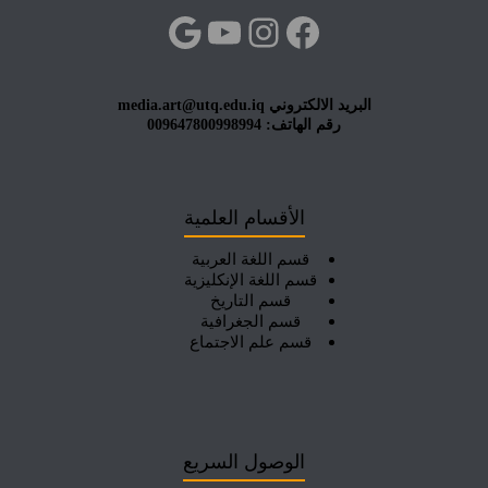
فيسبوك
إنستجرام
يوتيوب
جوجل
البريد الالكتروني media.art@utq.edu.iq
رقم الهاتف: 009647800998994
الأقسام العلمية
قسم اللغة العربية
قسم اللغة الإنكليزية
قسم التاريخ
قسم الجغرافية
قسم علم الاجتماع
الوصول السريع