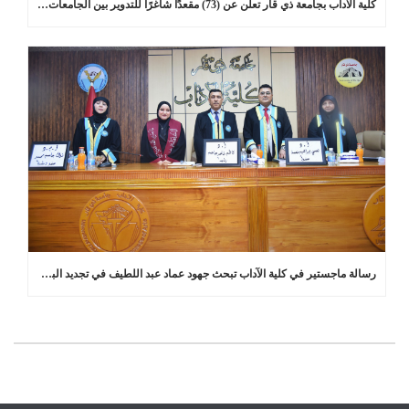
كلية الآداب بجامعة ذي قار تعلن عن (73) مقعدًا شاغرًا للتدوير بين الجامعات في برامج الدراسات العليا
رسالة ماجستير في كلية الآداب تبحث جهود عماد عبد اللطيف في تجديد البلاغة العربية