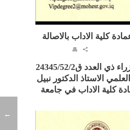
ادة كلية الاداب بالاصالة
استنادا للامر الديواني /16 بموجب كتاب الامانة العامة لمجلس الوزراء ذي العدد ق24345/52/2
والبحث العلمي الاستاذ الدكتور نبيل
دة كلية الاداب في جامعة