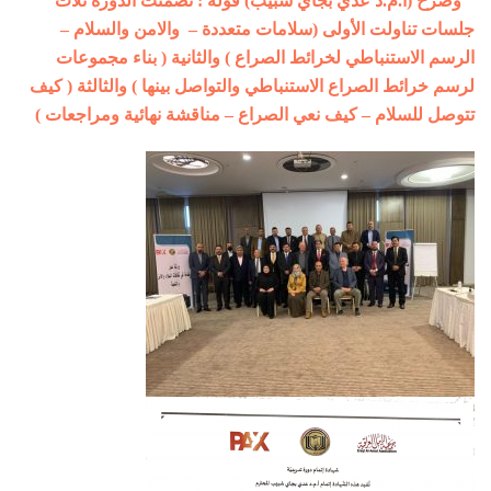
وصرح (أ.م.د عدي بجاي شبيب) قوله : تضمنت الدورة ثلاث
جلسات تناولت الأولى (سلامات متعددة – والامن والسلام –
الرسم الاستنباطي لخرائط الصراع ) والثانية ( بناء مجموعات
لرسم خرائط الصراع الاستنباطي والتواصل بينها ) والثالثة ( كيف
تتوصل للسلام – كيف نعي الصراع – مناقشة نهائية ومراجعات )