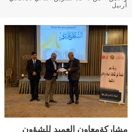
أربيل
مشاركةمعاون العميد للشؤون