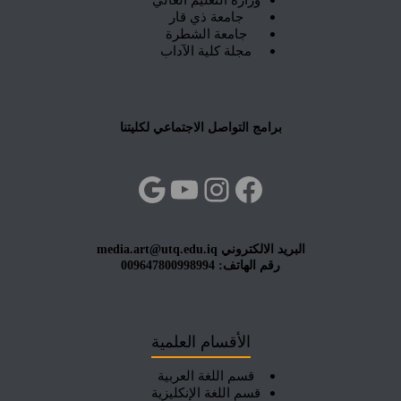
جامعة ذي قار
جامعة الشطرة
مجلة كلية الآداب
برامج التواصل الاجتماعي لكليتنا
فيسبوك
إنستجرام
يوتيوب
جوجل
البريد الالكتروني media.art@utq.edu.iq
رقم الهاتف: 009647800998994
الأقسام العلمية
قسم اللغة العربية
قسم اللغة الإنكليزية