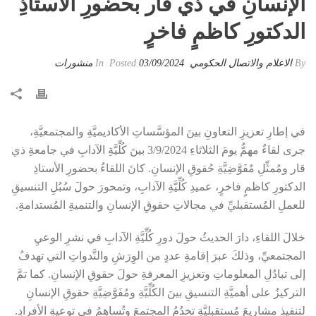
الإنسانِ في ذي قار بحضورِ الأستاذِ
الدكتورِ كاظمٍ فاخرٍ
By
الاعلام والاتصال الحكومي
Posted
03/09/2024
In
منشورات
في إطارِ تعزيزِ التعاونِ بينَ المؤسَّساتِ الأكاديميَّةِ والمجتمعيَّةِ،
جرى لقاءٌ مهمٌّ يومَ الثلاثاءِ 3/9/2024 بينَ كُلِّيَّةِ الآدابِ في جامعةِ ذي
قار ومُمثِّلِ مُفَوَّضِيَّةِ حُقوقِ الإنسانِ. كانَ اللقاءُ بحضورِ الأستاذِ
الدكتورِ كاظمٍ فاخرٍ، عميدِ كُلِّيَّةِ الآدابِ، وتمحورَ حولَ سُبُلِ التنسيقِ
للعملِ المُستقبليِّ في مجالاتِ حقوقِ الإنسانِ والتنميةِ المُستدامةِ.
خلالَ اللقاءِ، دارَ الحديثُ حولَ دورِ كُلِّيَّةِ الآدابِ في نشرِ الوعيِ
المجتمعيِّ، وذلكَ عبرَ إقامةِ عددٍ من الوِرَشِ والنَّدواتِ التي تهدفُ
إلى تبادُلِ المعلوماتِ وتعزيزِ المعرفةِ حولَ حقوقِ الإنسانِ. كما تمَّ
التركيزُ على أهميَّةِ التنسيقِ بينَ الكُلِّيَّةِ ومُفَوَّضِيَّةِ حقوقِ الإنسانِ
لتنفيذِ مشاريعَ مُستقبليَّةٍ تخدُمُ المجتمعَ وتُساهِمُ في توعيةِ الأفرادِ.