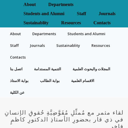
About
Departments
Students and Alumni
Staff
Journals
Sustainablity
Resources
Contacts
About
Departments
Students and Alumni
Staff
Journals
Sustainablity
Resources
Contacts
المجلات والبحوث العلمية
التنمية المستدامة
اتصل بنا
الاقسام العلمية
بوابة الطالب
بوابة الاستاذ
عن الكلية
لقاء مثمر مع مُمثِّلِ مُفَوَّضِيَّةِ حُقوقِ الإنسانِ
في ذي قار بحضورِ الأستاذِ الدكتورِ كاظمٍ
فاخرٍ