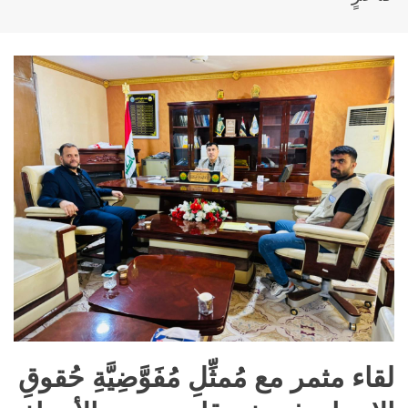
لقاء مثمر مع مُمثِّلِ مُفَوَّضِيَّةِ حُقوقِ