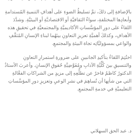
بالإضافةِ إلى ذلكَ، تمَّ تسليطُ الضوءِ على أهدافِ التنميةِ المُستدامةِ
وأبعادِها المختلفةِ، سواءٌ الثقافيَّةِ أو الاقتصاديَّةِ أو البيئيَّةِ. وشدَّدَ
اللقاءُ على دورِ المؤسَّساتِ الأكاديميَّةِ والمجتمعيَّةِ في تحقيقِ هذه
الأهدافِ، وكذلكَ أهميَّةِ تعزيزِ التعاونِ بينَهُما لبناءِ الإنسانِ المُثقَّفِ
والواعي بمسؤوليَّاتِه تجاهَ البيئةِ والمجتمعِ.
اختُتِمَ اللقاءُ بتأكيدِ الجانبينِ على ضرورةِ استمرارِ التعاونِ
والتنسيقِ بينَ كُلِّيَّةِ الآدابِ ومُفَوَّضِيَّةِ حُقوقِ الإنسانِ. وأعربَ الأستاذُ
الدكتورُ كاظمٌ فاخرٌ عن تطلُّعِهِ إلى مزيدٍ من الشراكاتِ الفعَّالةِ
التي من شأنِها أن تُساهِمَ في نشرِ الوعيِ وتعزيزِ دورِ المؤسَّساتِ
التعليميَّةِ في خدمةِ المجتمعِ.
د. عبد الحق السهلاني