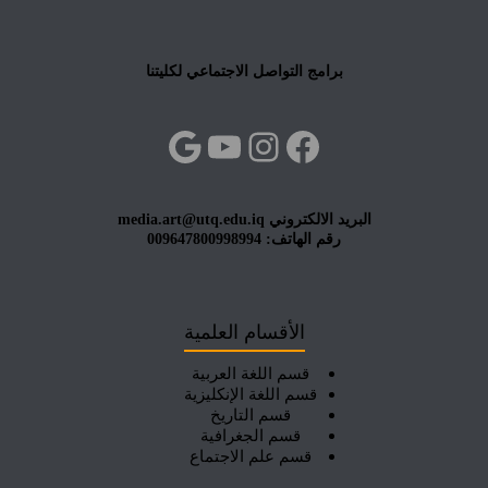
برامج التواصل الاجتماعي لكليتنا
فيسبوك
إنستجرام
يوتيوب
جوجل
البريد الالكتروني media.art@utq.edu.iq
رقم الهاتف: 009647800998994
الأقسام العلمية
قسم اللغة العربية
قسم اللغة الإنكليزية
قسم التاريخ
قسم الجغرافية
قسم علم الاجتماع