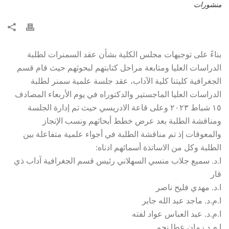
منشورات
بناءً على توجيهات مجلس الكلية بشأن عقد السمنرات لطلبة
الدراسات العليا ومتابعة مراحل كتابتهم لبحوثهم حيث قام قسم
الجغرافية كليتنا كلية الآداب، عقد جلسة علمية سمنر لطلبة
الدراسات العليا الماجستير والدكتوراه في يوم الأربعاء المصادف
١٥ شباط ٢٠٢٣ وعلى قاعة الادريسي حيث تم إدارة الجلسة
ومناقشة الطلبة بعد عرض خطط أبحاثهم ونسب الإنجاز
والمعوقات إذ تم مناقشة الطلبة في أجواء علمية متفاعلة بين
الطلبة وكل من الاساتذة أسمائهم ادناه:
ا.د. سميع جلاب منسي السهلاني رئيس قسم الجغرافية آداب ذي
قار
ا.د. مهدي فليح ناصر
ا.م.د. ماجد عبد الله جابر
ا.م.د. عبد العباس عواد لفته
ا.م.د زمان عطا نجم