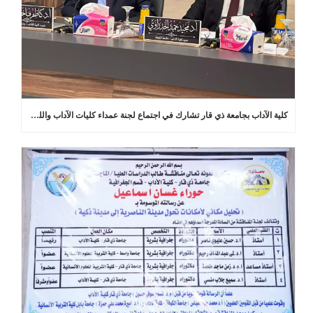
كلية الآداب بجامعة ذي قار تشارك في اجتماع لجنة عمداء كليات الآداب واللغات في العراق