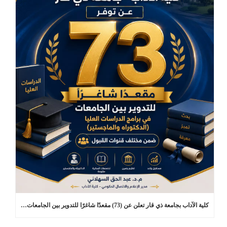
كلية الآداب بجامعة ذي قار تعلن عن (73) مقعدًا شاغرًا للتدوير بين الجامعات في برامج الدراسات العليا