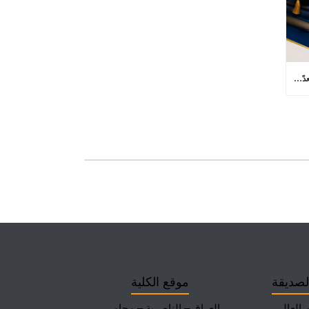
كلية الآداب بجامعة ذي قار تعلن عن (73) مقعدًا شاغرًا للتدوير بين الجامعات في برامج الدراسات العليا
لصديقة
موقع الكلية
م العالي
العراق – الناصرية – مجاور