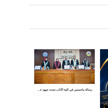
رسالة ماجستير في كلية الآداب تبحث جهود عماد عبد اللطيف في تجديد البلاغة العربية