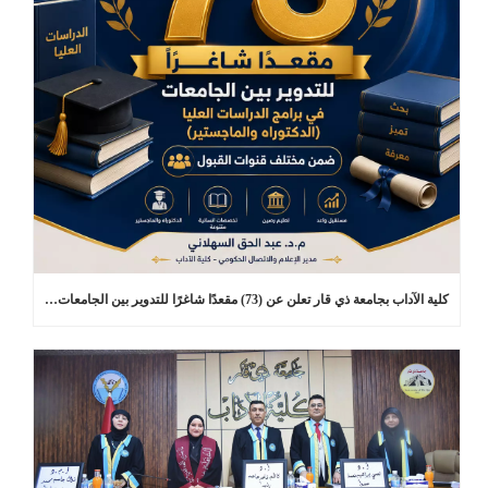
كلية الآداب بجامعة ذي قار تعلن عن (73) مقعدًا شاغرًا للتدوير بين الجامعات في برامج الدراسات العليا