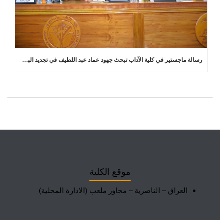
رسالة ماجستير في كلية الآداب تبحث جهود عماد عبد اللطيف في تجديد البلاغة العربية
موقع الكلية
العراق – الناصرية – مجاور ملعب (الادارة المحلية)