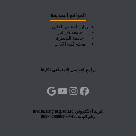
المواقع الصديقة
وزارة التعليم العالي
جامعة ذي قار
جامعة الشطرة
مجلة كلية الآداب
برامج التواصل الاجتماعي لكليتنا
فيسبوك
إنستجرام
يوتيوب
جوجل
البريد الالكتروني media.art@utq.edu.iq
رقم الهاتف: 009647800998994