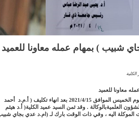
اي شبيب ) بمهام عمله معاونا للعميد 
 الكلية
له معاونا للعميد
للشؤون العلمية والدراسات العليا اعتبارا من يوم الخميس الموافق 2021/4/15 بعد انهاء تكليف ( أ.م.د أحمد
ون العلميةبالوكالة . وقد ثمن السيد عميد الكلية( أ.د هيثم
ت الموكلة اليه ، وفي ذات الوقت بارك لـ (ام.د عدي بجاي شبيب