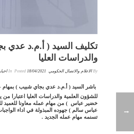
تكليف السيد ( أ.م.د عدي بج
والدراسات العليا
By
الاعلام والاتصال الحكومي
Posted
18/04/2021
In
اخبار
باشر السيد ( أ.م.د عدي بجاي شبيب ) بمهام عم
خضير عباس ) من مهام عمله معاونا للعميد للشؤ
عباس سالم ) جهوده المبذولة في اداء الواجبا
تسنمه مهام عمله الجديد .