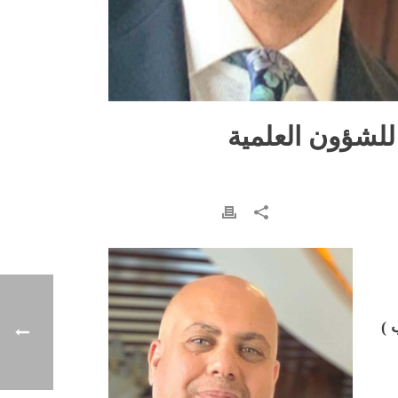
للشؤون العلمية
 )