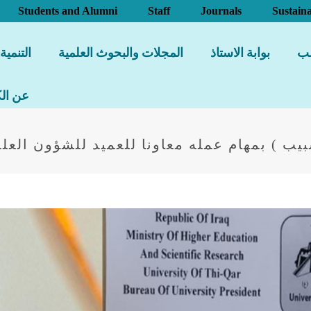
Students and Alumni
Staff
Journals
Sustaina
لب
بوابة الاستاذ
المجلات والبحوث العلمية
التنمية
عن الك
يب ) بمهام عمله معاونا للعميد للشؤون العلم