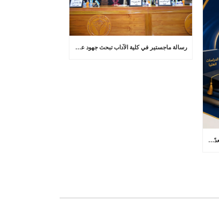
رسالة ماجستير في كلية الآداب تبحث جهود عماد عبد اللطيف في تجديد البلاغة العربية
كلية الآداب بجامعة ذي قار تعلن عن (73) مقعدًا شاغرًا للتدوير بين الجامعات في برامج الدراسات العليا