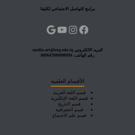
برامج التواصل الاجتماعي لكليتنا
فيسبوك
إنستجرام
يوتيوب
جوجل
البريد الالكتروني media.art@utq.edu.iq
رقم الهاتف: 009647800998994
الأقسام العلمية
قسم اللغة العربية
قسم اللغة الإنكليزية
قسم التاريخ
قسم الجغرافية
قسم علم الاجتماع