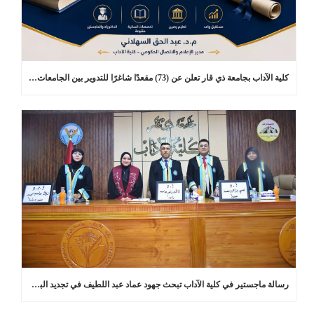
كلية الآداب بجامعة ذي قار تعلن عن (73) مقعدًا شاغرًا للتدوير بين الجامعات في برامج الدراسات العليا
رسالة ماجستير في كلية الآداب تبحث جهود عماد عبد اللطيف في تجديد البلاغة العربية