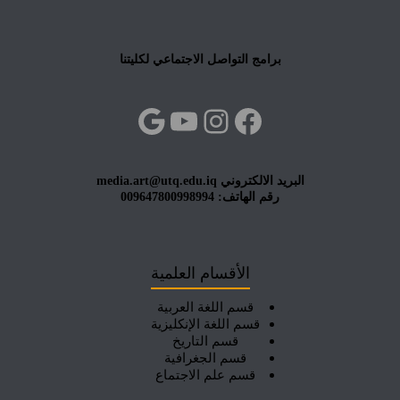
برامج التواصل الاجتماعي لكليتنا
فيسبوك
إنستجرام
يوتيوب
جوجل
البريد الالكتروني media.art@utq.edu.iq
رقم الهاتف: 009647800998994
الأقسام العلمية
قسم اللغة العربية
قسم اللغة الإنكليزية
قسم التاريخ
قسم الجغرافية
قسم علم الاجتماع