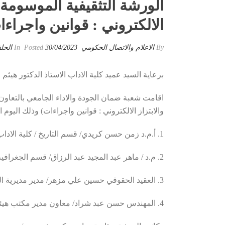
الورشة التثقيفية الموسومة 
الالكتروني : قوانين واجراءا
By
الاعلام والاتصال الحكومي
Posted
30/04/2023
In
الحل
برعاية السيد عميد كلية الاداب الاستاذ الدكتور هيث
اقامت شعبة ضمان الجودة والاداء الجامعي بالتعاون
والابتزاز الالكتروني : قوانين واجراءات) وذلك اليوم الأحد الموافق 2023/4/30 على قاعة المعرفة في تمام الساعة العاش
1. أ.م.د زمن حسن كريدي/ قسم التاريخ / كلية الاداب – جامعة ذي قار.
2. م.د / ماهر عبد المجيد عبد الرزاق/ قسم الجغرافية / كلية الاداب – جامعة ذي قار.
3. العقيد الحقوقي حسين علي مزهر/ مدير مديرية الشرطة المجتمعية .
4. المهندس حسن عبد شراد/ معاون مدير مكتب هيئة الاعلام والاتصالات في ذي قار.