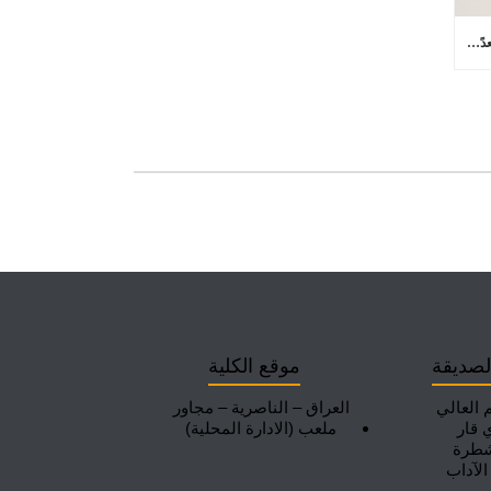
كلية الآداب بجامعة ذي قار تعلن عن (73) مقعدًا شاغرًا للتدوير بين الجامعات في برامج الدراسات العليا
لصديقة
موقع الكلية
م العالي
العراق – الناصرية – مجاور
 قار
ملعب (الادارة المحلية)
شطرة
الآداب