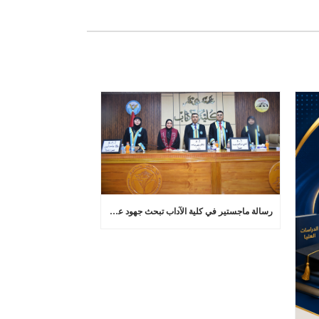
رسالة ماجستير في كلية الآداب تبحث جهود عماد عبد اللطيف في تجديد البلاغة العربية