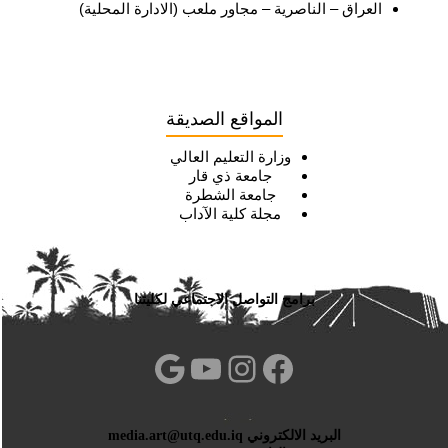
العراق – الناصرية – مجاور ملعب (الادارة المحلية)
المواقع الصديقة
وزارة التعليم العالي
جامعة ذي قار
جامعة الشطرة
مجلة كلية الآداب
برامج التواصل الاجتماعي لكليتنا
فيسبوك
إنستجرام
يوتيوب
جوجل
البريد الالكتروني media.art@utq.edu.iq