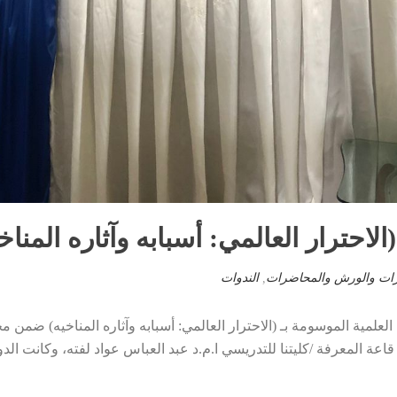
الاحترار العالمي: أسبابه وآثاره المناخ
رات والورش والمحاضرات
,
الندوات
لعلمية الموسومة بـ (الاحترار العالمي: أسبابه وآثاره المناخيه) ضمن م
 وذلك يوم الثلاثاء الموافق ٢٠٢٣/٤/١١ على قاعة المعرفة /كليتنا للتدريسي ا.م.د عبد العباس عو