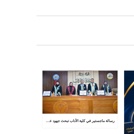
رسالة ماجستير في كلية الآداب تبحث جهود عماد عبد اللطيف في تجديد البلاغة العربية