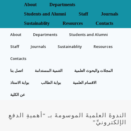
About
Departments
Students and Alumni
Staff
Journals
Sustainablity
Resources
Contacts
About
Departments
Students and Alumni
Staff
Journals
Sustainablity
Resources
Contacts
المجلات والبحوث العلمية
التنمية المستدامة
اتصل بنا
الاقسام العلمية
بوابة الطالب
بوابة الاستاذ
عن الكلية
الندوةَ العلميةَ الموسومةَ بـ “أهميةِ الدفعِ
الإلكترونيِّ”