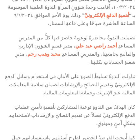
١٠/٣/٢٠٢٤، أقامت وحدةُ شؤونِ المرأةِ الندوةَ العلميةَ الموسومةَ
بـ “
أهميةِ الدفعِ الإلكترونيِّ
” وذلك يومَ الأحدِ الموافقِ ٩/٦/٢٠٢٤
الساعةَ العاشرةَ صباحًا وعلى قاعةِ السمنار.
تضمنت الندوةُ محاضرةً توعويةً حاضرَ فيها كلٌّ من المدرسِ
المساعدِ
أحمد راضي عبد علي
، مديرِ قسمِ الشؤونِ الإداريةِ
والماليةِ بجامعتِنا، والمدرسِ المساعدِ
مجيد وهيب رحم
، مديرِ
شعبةِ الحساباتِ بكليتِنا.
تناولت الندوةُ تسليطَ الضوءِ على الأمانِ في استخدامِ وسائلِ الدفعِ
الإلكترونيِّ وتقديمِ النصائحِ والإرشاداتِ لضمانِ سلامةِ المعاملاتِ
الماليةِ عبرَ الإنترنتِ وحمايةِ المعلوماتِ الماليةِ.
كان الهدفُ من الندوةِ توعيةَ المشاركينَ بأهميةِ تأمينِ عملياتِ
الدفعِ الإلكترونيِّ فضلاً عن تقديمِ النصائحِ والإرشاداتِ لاستخدامِه
بشكلٍ آمنٍ وموثوقٍ.
كما أُتيحت الفرصةُ للحضورِ لطرحِ أسئلتِهم واستفساراتِهم حولَ