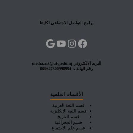
برامج التواصل الاجتماعي لكليتنا
فيسبوك
إنستجرام
يوتيوب
جوجل
البريد الالكتروني media.art@utq.edu.iq
رقم الهاتف: 009647800998994
الأقسام العلمية
قسم اللغة العربية
قسم اللغة الإنكليزية
قسم التاريخ
قسم الجغرافية
قسم علم الاجتماع