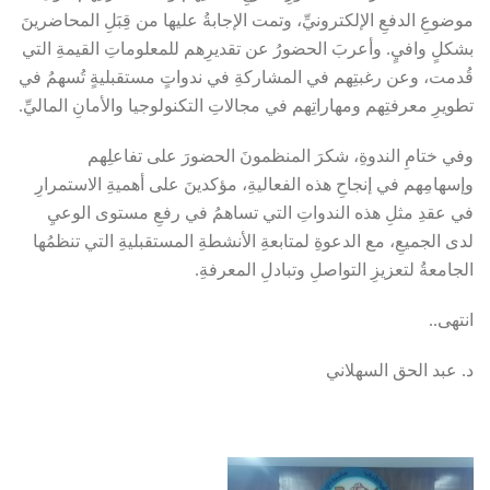
موضوعِ الدفعِ الإلكترونيِّ، وتمت الإجابةُ عليها من قِبَلِ المحاضرينَ
بشكلٍ وافيٍ. وأعربَ الحضورُ عن تقديرِهم للمعلوماتِ القيمةِ التي
قُدمت، وعن رغبتِهم في المشاركةِ في ندواتٍ مستقبليةٍ تُسهمُ في
تطويرِ معرفتِهم ومهاراتِهم في مجالاتِ التكنولوجيا والأمانِ الماليِّ.
وفي ختامِ الندوةِ، شكرَ المنظمونَ الحضورَ على تفاعلِهم
وإسهامِهم في إنجاحِ هذه الفعاليةِ، مؤكدينَ على أهميةِ الاستمرارِ
في عقدِ مثلِ هذه الندواتِ التي تساهمُ في رفعِ مستوى الوعيِ
لدى الجميعِ، مع الدعوةِ لمتابعةِ الأنشطةِ المستقبليةِ التي تنظمُها
الجامعةُ لتعزيزِ التواصلِ وتبادلِ المعرفةِ.
انتهى..
د. عبد الحق السهلاني