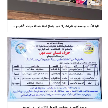
كلية الآداب بجامعة ذي قار تشارك في اجتماع لجنة عمداء كليات الآداب واللغات في العراق
دراسة أكاديمية تستشرف التحول الذكي لمدينة الناصرية