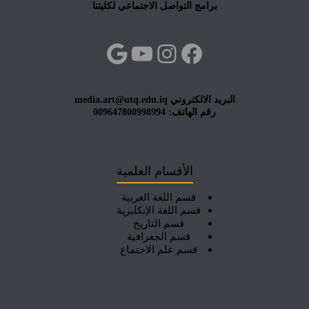
برامج التواصل الاجتماعي لكليتنا
فيسبوك
إنستجرام
يوتيوب
جوجل
البريد الالكتروني media.art@utq.edu.iq
رقم الهاتف: 009647800998994
الأقسام العلمية
قسم اللغة العربية
قسم اللغة الإنكليزية
قسم التاريخ
قسم الجغرافية
قسم علم الاجتماع