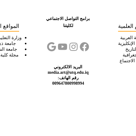
برامج التواصل الاجتماعي
 العلمية
المواقع ا
لكليتنا
 العربية
فيسبوك
إنستجرام
يوتيوب
جوجل
وزارة التعلي
لإنكليزية
جامعة ذي
تاريخ
جامعة ال
غرافية
مجلة كلية 
لاجتماع
البريد الالكتروني
media.art@utq.edu.iq
رقم الهاتف:
009647800998994