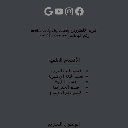
فيسبوك
إنستجرام
يوتيوب
جوجل
البريد الالكتروني media.art@utq.edu.iq
رقم الهاتف: 009647800998994
الأقسام العلمية
قسم اللغة العربية
قسم اللغة الإنكليزية
قسم التاريخ
قسم الجغرافية
قسم علم الاجتماع
الوصول السريع