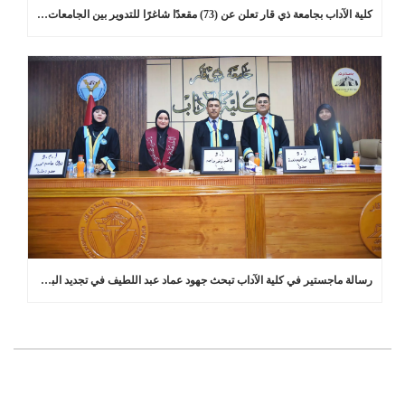
كلية الآداب بجامعة ذي قار تعلن عن (73) مقعدًا شاغرًا للتدوير بين الجامعات في برامج الدراسات العليا
رسالة ماجستير في كلية الآداب تبحث جهود عماد عبد اللطيف في تجديد البلاغة العربية