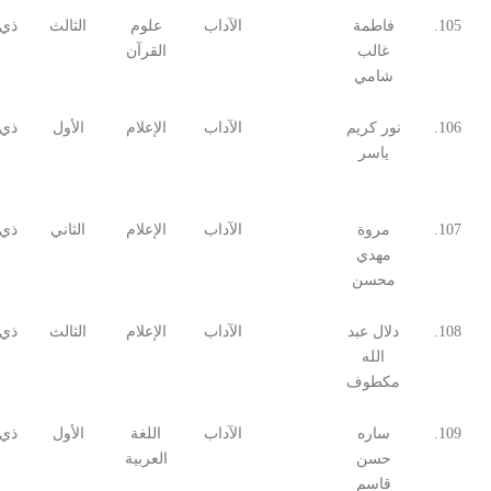
105.
فاطمة
الآداب
علوم
الثالث
ذي 
غالب
القرآن
شامي
106.
نور كريم
الآداب
الإعلام
الأول
ذي 
ياسر
107.
مروة
الآداب
الإعلام
الثاني
ذي 
مهدي
محسن
108.
دلال عبد
الآداب
الإعلام
الثالث
ذي 
الله
مكطوف
109.
ساره
الآداب
اللغة
الأول
ذي 
حسن
العربية
قاسم