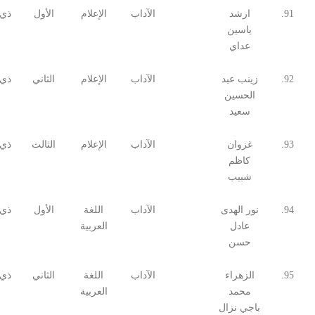
91.
ارشد
الآداب
الإعلام
الأول
ذي 
ياسين
عداي
92.
زينب عبد
الآداب
الإعلام
الثاني
ذي 
الحسين
سعيد
93.
غزوان
الآداب
الإعلام
الثالث
ذي 
كاظم
شبيب
94.
نور الهدى
الآداب
اللغة
الأول
ذي 
عادل
العربية
حسن
95.
الزهراء
الآداب
اللغة
الثاني
ذي 
محمد
العربية
باجي نزال