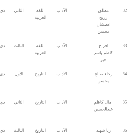
32.
مطلق
الآداب
اللغة
الثاني
ذي 
رزيج
العربية
عطشان
محسن
33.
افراح
الآداب
اللغة
الثالث
ذي 
كاظم ياسر
العربية
جبر
34.
رجاء صالح
الآداب
التاريخ
الأول
ذي 
محسن
35.
امال كاظم
الآداب
التاريخ
الثاني
ذي 
عبدالحسين
36.
رنا شهيد
الآداب
التاريخ
الثالث
ذي 