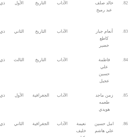
82.
خالد صلف
الآداب
التاريخ
الأول
ذي 
عبد رميح
83.
أنعام جبار
الآداب
التاريخ
الثاني
ذي 
كاطع
خضير
84.
فاطمة
الآداب
التاريخ
الثالث
ذي 
علي
حسين
عجيل
85.
زمن ماجد
الآداب
الجغرافية
الأول
ذي 
طعمه
هويدي
86.
امل حسين
نعيمة
الآداب
الجغرافية
الثاني
ذي 
علي هاشم
خليف