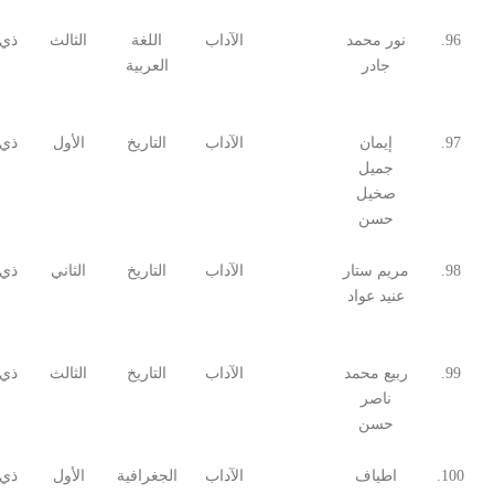
96.
نور محمد
الآداب
اللغة
الثالث
ذي 
جادر
العربية
97.
إيمان
الآداب
التاريخ
الأول
ذي 
جميل
صخيل
حسن
98.
مريم ستار
الآداب
التاريخ
الثاني
ذي 
عنيد عواد
99.
ربيع محمد
الآداب
التاريخ
الثالث
ذي 
ناصر
حسن
100.
اطياف
الآداب
الجغرافية
الأول
ذي 