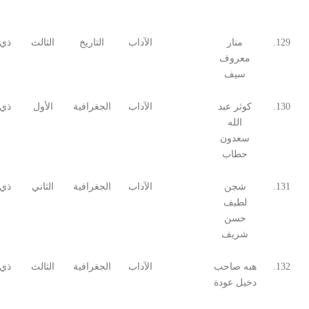
129.
منار
الآداب
التاريخ
الثالث
ذي 
معروف
سيف
130.
كوثر عبد
الآداب
الجغرافية
الأول
ذي 
الله
سعدون
حطاب
131.
شجن
الآداب
الجغرافية
الثاني
ذي 
لطيف
حسن
شريف
132.
هبه صاحب
الآداب
الجغرافية
الثالث
ذي 
دخيل عودة