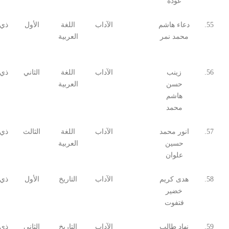
عودة
55.
دعاء هاشم
الآداب
اللغة
الأول
ذي 
محمد نمر
العربية
56.
زينب
الآداب
اللغة
الثاني
ذي 
حسن
العربية
هاشم
محمد
57.
انور محمد
الآداب
اللغة
الثالث
ذي 
حسين
العربية
علوان
58.
هدى كريم
الآداب
التاريخ
الأول
ذي 
خضير
فتفوت
59.
نهاد طالب
الآداب
التاريخ
الثاني
ذي 