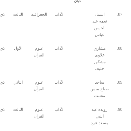
كبان
87.
اسماء
الآداب
الجغرافية
الثالث
ذي 
نعمه عبد
الحسن
عباس
88.
مشاري
الآداب
علوم
الأول
ذي 
علاوي
القرآن
مشكور
خليف
89.
ساجد
الآداب
علوم
الثاني
ذي 
صباح ميس
القرآن
مشتت
90.
رويده عبد
الآداب
علوم
الثالث
ذي 
النبي
القرآن
مسعد عرد