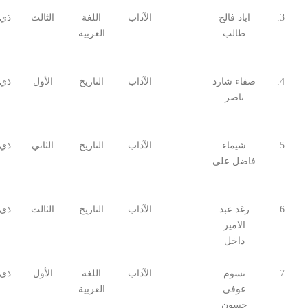
3.
اياد فالح
الآداب
اللغة
الثالث
ذي 
طالب
العربية
4.
صفاء شارد
الآداب
التاريخ
الأول
ذي 
ناصر
5.
شيماء
الآداب
التاريخ
الثاني
ذي 
فاضل علي
6.
رغد عبد
الآداب
التاريخ
الثالث
ذي 
الامير
داخل
7.
نسوم
الآداب
اللغة
الأول
ذي 
عوفي
العربية
حسون