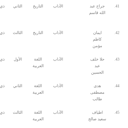
41.
جراح عبد
الآداب
التاريخ
الثاني
ذي 
الله قاسم
42.
ايمان
الآداب
التاريخ
الثالث
ذي 
كاظم
مؤمن
43.
حلا خلف
الآداب
اللغة
الأول
ذي 
عبد
العربية
الحسين
44.
هدى
الآداب
اللغة
الثاني
ذي 
مصطفى
العربية
طالب
45.
اطياف
الآداب
اللغة
الثالث
ذي 
سعيد صالح
العربية