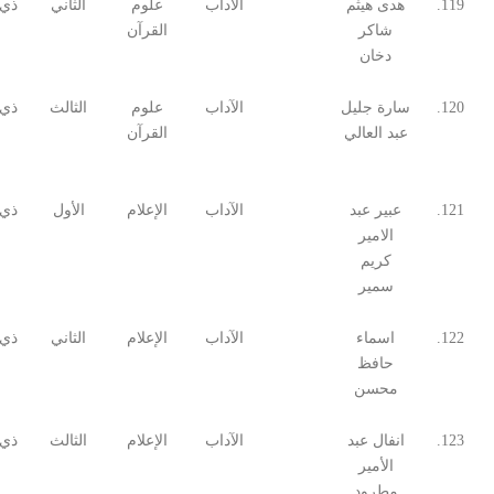
119.
هدى هيثم
الآداب
علوم
الثاني
ذي 
شاكر
القرآن
دخان
120.
سارة جليل
الآداب
علوم
الثالث
ذي 
عبد العالي
القرآن
121.
عبير عبد
الآداب
الإعلام
الأول
ذي 
الامير
كريم
سمير
122.
اسماء
الآداب
الإعلام
الثاني
ذي 
حافظ
محسن
123.
انفال عبد
الآداب
الإعلام
الثالث
ذي 
الأمير
مطرود