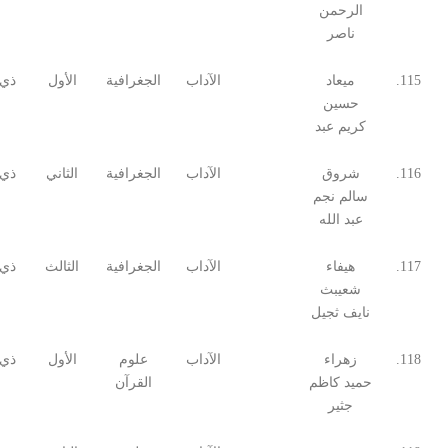
الرحمن
ناصر
115.
ميعاد
الآداب
الجغرافية
الأول
ذي 
حسين
كريم عبد
116.
شروق
الآداب
الجغرافية
الثاني
ذي 
سالم نجم
عبد الله
117.
هيفاء
الآداب
الجغرافية
الثالث
ذي 
شعيبث
نايف ثجيل
118.
زهراء
الآداب
علوم
الأول
ذي 
حميد كاظم
القرآن
جثير