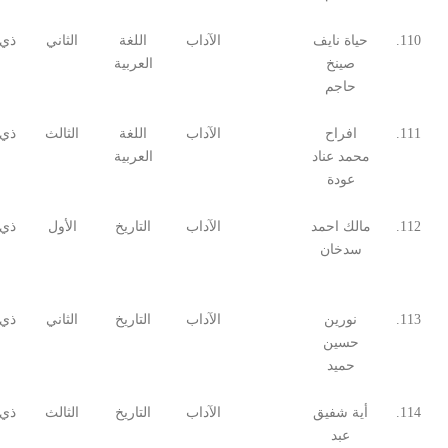
110.
حياة نايف
الآداب
اللغة
الثاني
ذي 
صينخ
العربية
حاجم
111.
افراح
الآداب
اللغة
الثالث
ذي 
محمد عناد
العربية
عودة
112.
مالك احمد
الآداب
التاريخ
الأول
ذي 
سدخان
113.
نورين
الآداب
التاريخ
الثاني
ذي 
حسين
حميد
114.
أية شفيق
الآداب
التاريخ
الثالث
ذي 
عبد