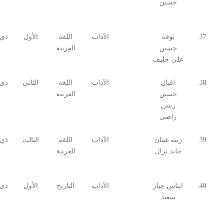
حسين
37.
نوفة
الآداب
اللغة
الأول
ذي 
حسين
العربية
علي خليف
38.
اقبال
الآداب
اللغة
الثاني
ذي 
حسين
العربية
رسن
راضي
39.
زينة غيثان
الآداب
اللغة
الثالث
ذي 
جايد نزال
العربية
40.
ايناس جبار
الآداب
التاريخ
الأول
ذي 
سعيد