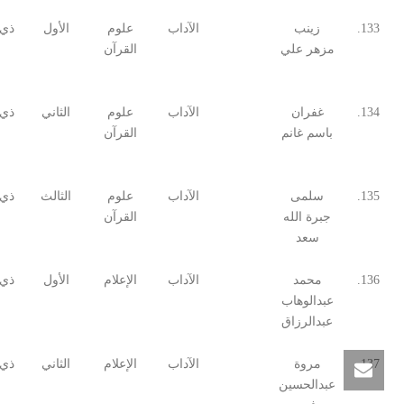
133.
زينب
الآداب
علوم
الأول
ذي 
مزهر علي
القرآن
134.
غفران
الآداب
علوم
الثاني
ذي 
باسم غانم
القرآن
135.
سلمى
الآداب
علوم
الثالث
ذي 
جبرة الله
القرآن
سعد
136.
محمد
الآداب
الإعلام
الأول
ذي 
عبدالوهاب
عبدالرزاق
137.
مروة
الآداب
الإعلام
الثاني
ذي 
عبدالحسين