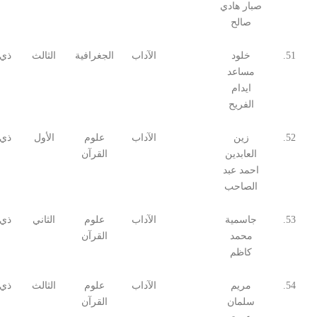
صبار هادي
صالح
51.
خلود
الآداب
الجغرافية
الثالث
ذي 
مساعد
ايدام
الفريح
52.
زين
الآداب
علوم
الأول
ذي 
العابدين
القرآن
احمد عبد
الصاحب
53.
جاسمية
الآداب
علوم
الثاني
ذي 
محمد
القرآن
كاظم
54.
مريم
الآداب
علوم
الثالث
ذي 
سلمان
القرآن