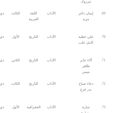
مرزوك
69.
إيمان داغر
الآداب
اللغة
الثالث
ذي 
مزيد
العربية
70.
علي عطية
الآداب
التاريخ
الأول
ذي 
كامل غلب
71.
ألاء جابر
الآداب
التاريخ
الثاني
ذي 
طاهر
ميس
72.
دعاء صباح
الآداب
التاريخ
الثالث
ذي 
بدر فزع
73.
سارة
الآداب
الجغرافية
الأول
ذي 
مصارع