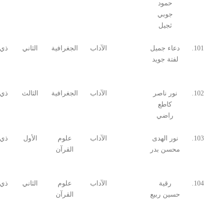
حمود
جوبي
ثجيل
101.
دعاء جميل
الآداب
الجغرافية
الثاني
ذي 
لفتة جويد
102.
نور ناصر
الآداب
الجغرافية
الثالث
ذي 
كاطع
راضي
103.
نور الهدى
الآداب
علوم
الأول
ذي 
محسن بدر
القرآن
104.
رقية
الآداب
علوم
الثاني
ذي 
حسين ربيع
القرآن