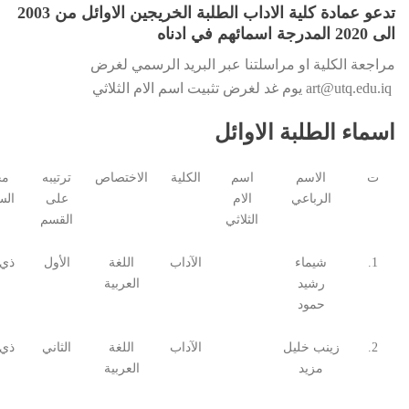
تدعو عمادة كلية الاداب الطلبة الخريجين الاوائل من 2003
الى 2020 المدرجة اسمائهم في ادناه
مراجعة الكلية او مراسلتنا عبر البريد الرسمي لغرض
art@utq.edu.iq يوم غد لغرض تثبيت اسم الام الثلاثي
اسماء الطلبة الاوائل
ت
الاسم
اسم
الكلية
الاختصاص
ترتيبه
مح
الرباعي
الام
على
ال
الثلاثي
القسم
1.
شيماء
الآداب
اللغة
الأول
ذي 
رشيد
العربية
حمود
2.
زينب خليل
الآداب
اللغة
الثاني
ذي 
مزيد
العربية