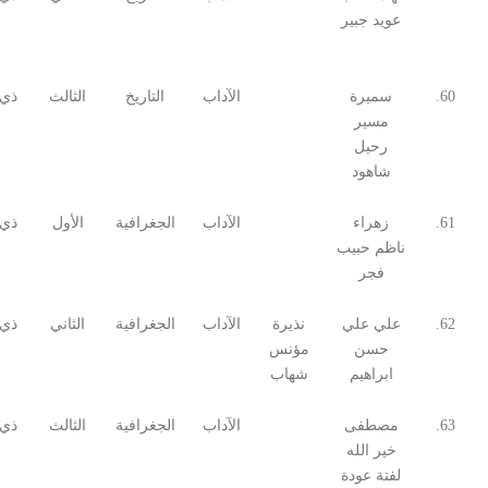
عويد جبير
60.
سميرة
الآداب
التاريخ
الثالث
ذي 
مسير
رحيل
شاهود
61.
زهراء
الآداب
الجغرافية
الأول
ذي 
ناظم حبيب
فجر
62.
علي علي
نذيرة
الآداب
الجغرافية
الثاني
ذي 
حسن
مؤنس
ابراهيم
شهاب
63.
مصطفى
الآداب
الجغرافية
الثالث
ذي 
خير الله
لفتة عودة