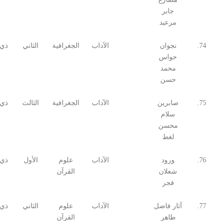
جابر
مرعيد
74.
نجوان
الآداب
الجغرافية
الثاني
ذي 
حواس
محمد
حسن
75.
صابرين
الآداب
الجغرافية
الثالث
ذي 
سلام
محسن
لغط
76.
ورود
الآداب
علوم
الأول
ذي 
شعلان
القرآن
فجر
77.
آثار فاضل
الآداب
علوم
الثاني
ذي 
طاهر
القرآن