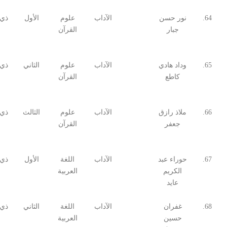
64.
نور حسن
الآداب
علوم
الأول
ذي 
جبار
القرآن
65.
وداد هادي
الآداب
علوم
الثاني
ذي 
كاطع
القرآن
66.
ملاذ رازق
الآداب
علوم
الثالث
ذي 
جعفر
القرآن
67.
حوراء عبد
الآداب
اللغة
الأول
ذي 
الكريم
العربية
عايد
68.
غفران
الآداب
اللغة
الثاني
ذي 
حسين
العربية