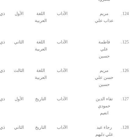
124.
مريم
الآداب
اللغة
الأول
ذي 
عذاب علي
العربية
125.
فاطمة
الآداب
اللغة
الثاني
ذي 
علي
العربية
حسين
126.
مريم
الآداب
اللغة
الثالث
ذي 
حسن علي
العربية
حسين
127.
تقاء الدين
الآداب
التاريخ
الأول
ذي 
حمودي
انعيم
128.
رجاء عبد
الآداب
التاريخ
الثاني
ذي 
علي دليهم