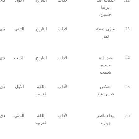
22.
خديجة عبد
الآداب
التاريخ
الأول
ذي 
الرضا
حسين
23.
سهى نعمة
الآداب
التاريخ
الثاني
ذي 
تمر
24.
عبد الله
الآداب
التاريخ
الثالث
ذي 
مسلم
شطب
25.
إخلاص
الآداب
اللغة
الأول
ذي 
عباس عبد
العربية
26.
بيداء ناصر
الآداب
اللغة
الثاني
ذي 
زيارة
العربية