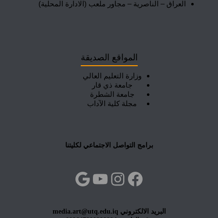
العراق – الناصرية – مجاور ملعب (الادارة المحلية)
المواقع الصديقة
وزارة التعليم العالي
جامعة ذي قار
جامعة الشطرة
مجلة كلية الآداب
برامج التواصل الاجتماعي لكليتنا
فيسبوك
إنستجرام
يوتيوب
جوجل
البريد الالكتروني media.art@utq.edu.iq