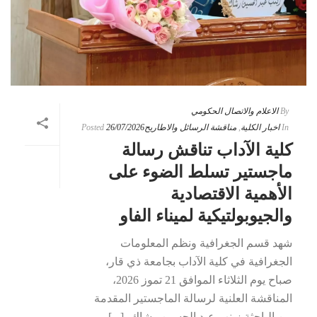
By
الاعلام والاتصال الحكومي
In
اخبار الكلية
,
مناقشة الرسائل والاطاريح
26/07/2026
Posted
كلية الآداب تناقش رسالة
ماجستير تسلط الضوء على
الأهمية الاقتصادية
والجيوبولتيكية لميناء الفاو
شهد قسم الجغرافية ونظم المعلومات
الجغرافية في كلية الآداب بجامعة ذي قار،
صباح يوم الثلاثاء الموافق 21 تموز 2026،
المناقشة العلنية لرسالة الماجستير المقدمة
من الباحثة زينب عبد الحسين رشاك، [...]