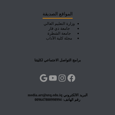
المواقع الصديقة
وزارة التعليم العالي
جامعة ذي قار
جامعة الشطرة
مجلة كلية الآداب
برامج التواصل الاجتماعي لكليتنا
فيسبوك
إنستجرام
يوتيوب
جوجل
البريد الالكتروني media.art@utq.edu.iq
رقم الهاتف: 009647800998994