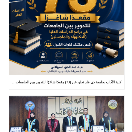
كلية الآداب بجامعة ذي قار تعلن عن (73) مقعدًا شاغرًا للتدوير بين الجامعات في برامج الدراسات العليا