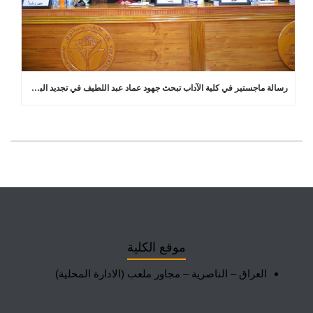
رسالة ماجستير في كلية الآداب تبحث جهود عماد عبد اللطيف في تجديد البلاغة العربية
موقع الكلية
العراق – الناصرية – مجاور ملعب (الادارة المحلية)