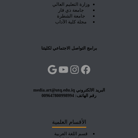
وزارة التعليم العالي
جامعة ذي قار
جامعة الشطرة
مجلة كلية الآداب
برامج التواصل الاجتماعي لكليتنا
فيسبوك
إنستجرام
يوتيوب
جوجل
البريد الالكتروني media.art@utq.edu.iq
رقم الهاتف: 009647800998994
الأقسام العلمية
قسم اللغة العربية