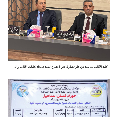
كلية الآداب بجامعة ذي قار تشارك في اجتماع لجنة عمداء كليات الآداب واللغات في العراق