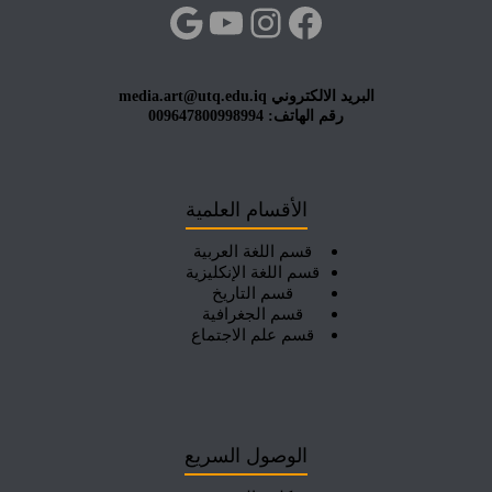
فيسبوك
إنستجرام
يوتيوب
جوجل
البريد الالكتروني media.art@utq.edu.iq
رقم الهاتف: 009647800998994
الأقسام العلمية
قسم اللغة العربية
قسم اللغة الإنكليزية
قسم التاريخ
قسم الجغرافية
قسم علم الاجتماع
الوصول السريع