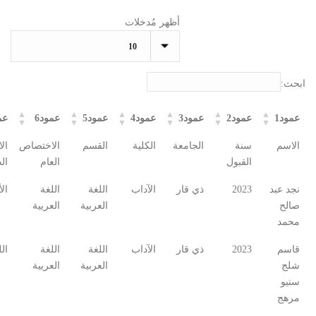
أظهر مُدخلات
ابحث:
عمود1
عمود2
عمود3
عمود4
عمود5
عمود6
عم
الاسم
سنة
الجامعة
الكلية
القسم
الاختصاص
ال
القبول
العام
ال
نجد عبد
2023
ذي قار
الآداب
اللغة
اللغة
ال
صالح
العربية
العريية
محمد
قاسم
2023
ذي قار
الآداب
اللغة
اللغة
ال
شلج
العربية
العريية
سنيو
مرهج